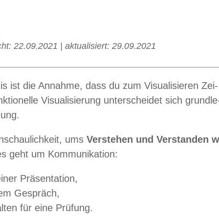
licht: 22.09.2021 | aktua­li­siert: 29.09.2021
d­nis ist die Annahme, dass du zum Visua­li­sie­ren Zei­
io­nelle Visua­li­sie­rung unter­schei­det sich grund­le
nung.
Anschau­lich­keit, ums
Ver­ste­hen und Ver­stan­den 
 es geht um Kommunikation:
iner Präsentation,
nem Gespräch,
l­ten für eine Prüfung.