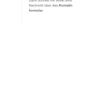
Dann schreib mir direkt eine
Nach­richt über das
Kon­takt­
for­mu­lar
.