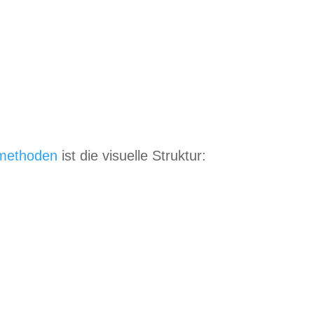
­me­tho­den
ist die visu­elle Struktur: