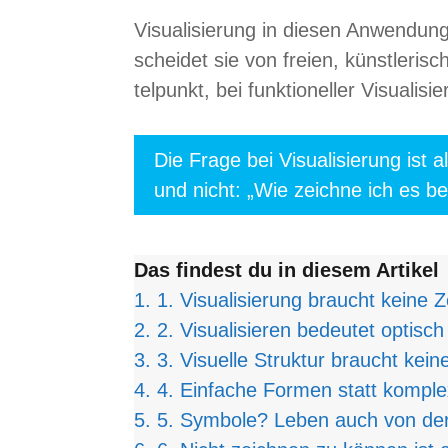
Visua­li­sie­rung in die­sen Anwen­dun­
schei­det sie von freien, künst­le­ri­
tel­punkt, bei funk­tio­nel­ler Visua­li­s
Die Frage bei Visua­li­sie­rung ist 
und nicht: „Wie zeichne ich es b
Das fin­dest du in die­sem Arti­kel
1.
1. Visua­li­sie­rung braucht keine
2.
2. Visua­li­sie­ren bedeu­tet optisc
3.
3. Visu­elle Struk­tur braucht ke
4.
4. Ein­fa­che For­men statt kom­p
5.
5. Sym­bole? Leben auch von der