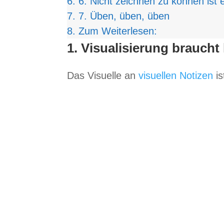
6.
6. Nicht zeich­nen zu kön­nen ist e
7.
7. Üben, üben, üben
8.
Zum Wei­ter­le­sen:
1. Visualisierung brauch
Das Visu­elle an
visu­el­len Noti­zen
is