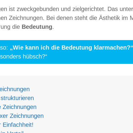
gen ist zweck­ge­bun­den und ziel­ge­rich­tet. Das unte
schen Zeich­nun­gen. Bei denen steht die Ästhe­tik im M
ie­rung die
Bedeu­tung
.
also:
„Wie kann ich die Bedeu­tung klar­ma­chen?
eson­ders hübsch?“
 Zeichnungen
h strukturieren
ine Zeichnungen
le­xer Zeichnungen
 Einfachheit!