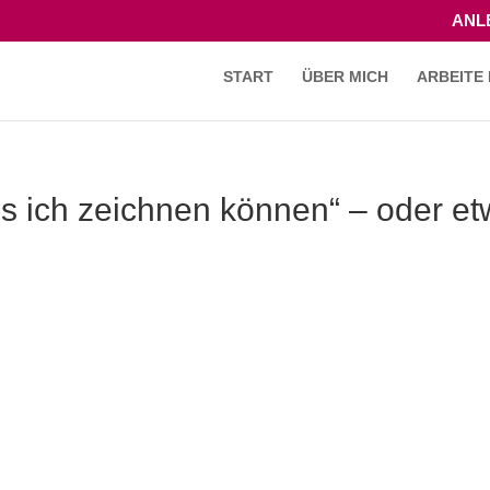
ANLE
START
ÜBER MICH
ARBEITE 
ss ich zeichnen können“ – oder et