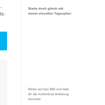
r­
Starte doch gleich mit
einem visu­el­len Tagesplan:
it­
“
Kli­cke auf das Bild und lade
dir die kos­ten­lose Anlei­tung
herunter.