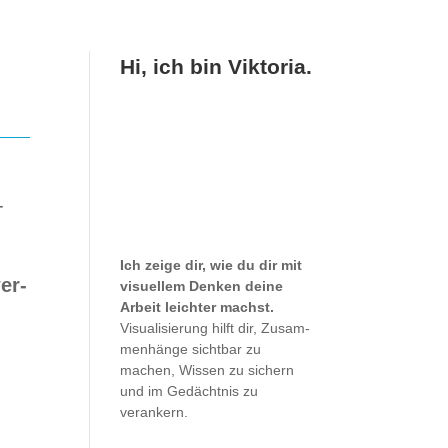
Hi, ich bin Viktoria.
­
Ich zeige dir, wie du dir mit
wer­
visu­el­lem Den­ken deine
Arbeit leich­ter machst.
Visua­li­sie­rung hilft dir, Zusam­
men­hänge sicht­bar zu
machen, Wis­sen zu sichern
und im Gedächt­nis zu
verankern.