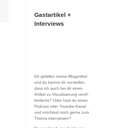
Gastartikel +
Interviews
Dir gefal­len meine Blog­ar­ti­kel
und du kannst dir vor­stel­len,
dass ich auch bei dir einen
Arti­kel zu Visua­li­sie­rung ver­öf­
fent­li­che? Oder hast du einen
Pod­cast oder You­­tube-Kanal
und möch­test mich gerne zum
Thema interviewen?