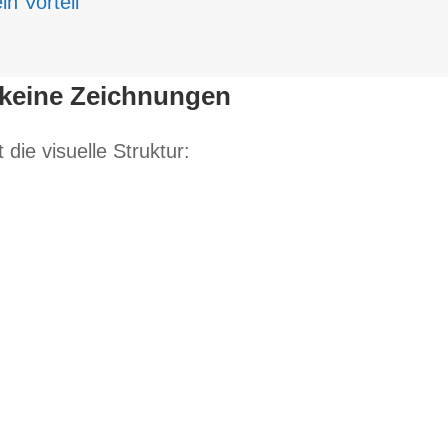
in Vorteil
t keine Zeichnungen
t die visu­elle Struktur: