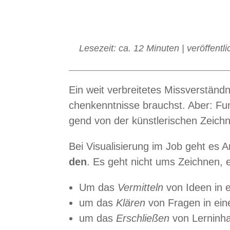
Lese­zeit: ca. 12 Minu­ten | ver­öf­fent­
Ein weit ver­brei­te­tes Miss­ver­stän
chen­kennt­nisse brauchst. Aber: Funk­t
gend von der künst­le­ri­schen Zeich
Bei Visua­li­sie­rung im Job geht es 
den
. Es geht nicht ums Zeich­nen,
Um das
Ver­mit­teln
von Ideen in e
um das
Klä­ren
von Fra­gen in ei
um das
Erschlie­ßen
von Lern­in­ha