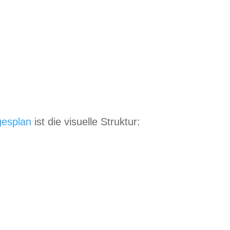
ges­plan
ist die visu­elle Struktur: