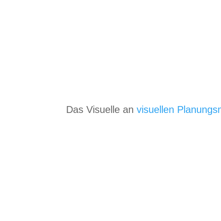
Das Visu­elle an
visu­el­len Pla­nungs