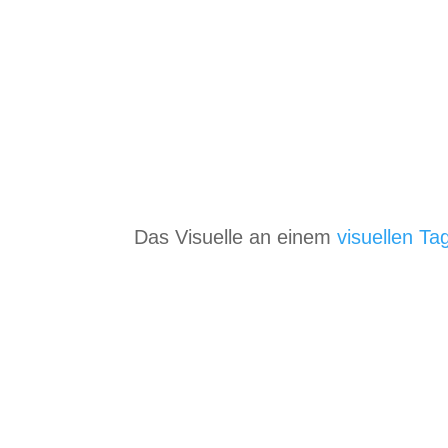
Das Visu­elle an einem
visu­el­len Ta