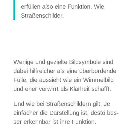
erfül­len also eine Funk­tion. Wie
Straßenschilder.
Wenige und gezielte Bild­sym­bole sind
dabei hilf­rei­cher als eine über­bor­dende
Fülle, die aus­sieht wie ein Wim­mel­bild
und eher ver­wirrt als Klar­heit schafft.
Und wie bei Stra­ßen­schil­dern gilt: Je
ein­fa­cher die Dar­stel­lung ist, desto bes­
ser erkenn­bar ist ihre Funktion.