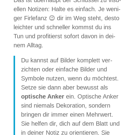
Das ist über­haupt der Schlüs­sel zu visu­
el­len Noti­zen: Halte es ein­fach. Je weni­
ger Fir­le­fanz 😉 dir im Weg steht, desto
leich­ter und schnel­ler kommst du ins
Tun und pro­fi­tierst sofort davon in dei­
nem Alltag.
Du kannst auf Bil­der kom­plett ver­
zich­ten oder ein­fa­che Bil­der und
Sym­bole nut­zen, wenn du möch­test.
Setze sie dann aber bewusst als
opti­sche Anker
ein. Opti­sche Anker
sind nie­mals Deko­ra­tion, son­dern
brin­gen dir immer einen Mehr­wert.
Sie hel­fen dir, dich auf dem Blatt und
in dei­ner Notiz zu ori­en­tie­ren. Sie