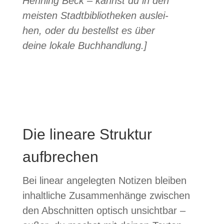
Hen­ning Beck – kannst du in den
meis­ten Stadt­bi­blio­the­ken aus­lei­
hen, oder du bestellst es über
deine lokale Buch­hand­lung.]
Die lineare Struktur
aufbrechen
Bei linear ange­leg­ten Noti­zen blei­ben
i
nhalt­li­che Zusam­men­hänge zwi­schen
den Abschnit­ten optisch unsicht­bar –