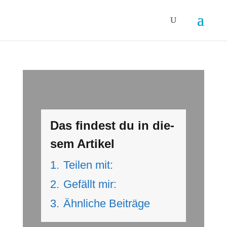
Das fin­dest du in die­
sem Arti­kel
1.
Tei­len mit:
2.
Gefällt mir:
3.
Ähn­li­che Beiträge