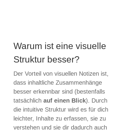
Warum ist eine visuelle
Struktur besser?
Der Vor­teil von visu­el­len Noti­zen ist,
dass inhalt­li­che Zusam­men­hänge
bes­ser erkenn­bar sind (bes­ten­falls
tat­säch­lich
auf einen Blick
). Durch
die intui­tive Struk­tur wird es für dich
leich­ter, Inhalte zu erfas­sen, sie zu
ver­ste­hen und sie dir dadurch auch