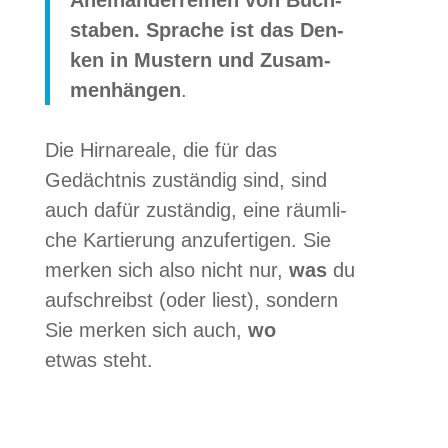
sta­ben. Spra­che ist das Den­
ken in Mus­tern und Zusam­
men­hän­gen
.
Die Hirn­areale, die für das
Gedächt­nis zustän­dig sind, sind
auch dafür zustän­dig, eine räum­li­
che Kar­tie­rung anzu­fer­ti­gen. Sie
mer­ken sich also nicht nur,
was
du
auf­schreibst (oder liest), son­dern
Sie mer­ken sich auch,
wo
etwas steht.