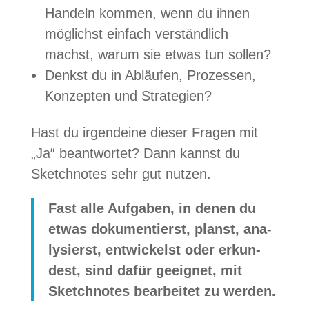
Han­deln kom­men, wenn du ihnen
mög­lichst ein­fach ver­ständ­lich
machst, warum sie etwas tun sollen?
Denkst du in Abläu­fen, Pro­zes­sen,
Kon­zep­ten und Strategien?
Hast du irgend­eine die­ser Fra­gen mit
„Ja“ beant­wor­tet? Dann kannst du
Sketch­no­tes sehr gut nutzen.
Fast alle Auf­ga­ben, in denen du
etwas doku­men­tierst, planst, ana­
ly­sierst, ent­wi­ckelst oder erkun­
dest, sind dafür geeig­net, mit
Sketch­no­tes bear­bei­tet zu werden.