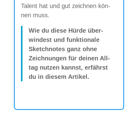
Talent hat und gut zeich­nen kön­
nen muss.
Wie du diese Hürde über­
win­dest und funk­tio­nale
Sketch­no­tes ganz ohne
Zeich­nun­gen für dei­nen All­
tag nut­zen kannst, erfährst
du in die­sem Artikel.