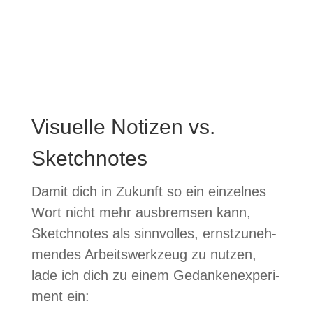
Visuelle Notizen vs.
Sketchnotes
Damit dich in Zukunft so ein ein­zel­nes
Wort nicht mehr aus­brem­sen kann,
Sketch­no­tes als sinn­vol­les, ernst­zu­neh­
men­des Arbeits­werk­zeug zu nut­zen,
lade ich dich zu einem Gedan­ken­ex­pe­ri­
ment ein: