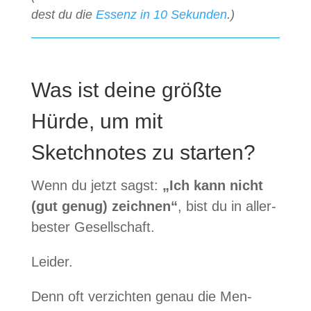
dest du die
Essenz in 10 Sekun­den
.)
Was ist deine größte
Hürde, um mit
Sketchnotes zu starten?
Wenn du jetzt sagst:
„Ich kann nicht
(gut genug) zeich­nen“
, bist du in aller­
bes­ter Gesellschaft.
Lei­der.
Denn oft ver­zich­ten genau die Men­