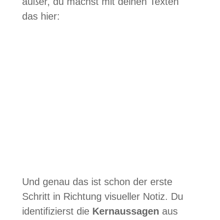
außer, du machst mit dei­nen Tex­ten
das hier:
Und genau das ist schon der erste
Schritt in Rich­tung visu­el­ler Notiz. Du
iden­ti­fi­zierst die
Kern­aus­sa­gen
aus