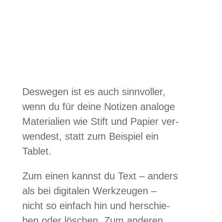
Des­we­gen ist es auch sinn­vol­ler,
wenn du für deine Noti­zen ana­loge
Mate­ria­lien wie Stift und Papier ver­
wen­dest, statt zum Bei­spiel ein
Tablet.
Zum einen kannst du Text – anders
als bei digi­ta­len Werk­zeu­gen –
nicht so ein­fach hin und her­schie­
ben oder löschen. Zum ande­ren