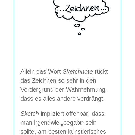
Allein das Wort
Sketch­note
rückt
das Zeich­nen so sehr in den
Vor­der­grund der Wahr­neh­mung,
dass es alles andere verdrängt.
Sketch
impli­ziert offen­bar, dass
man irgend­wie „begabt“ sein
sollte, am bes­ten künst­le­ri­sches