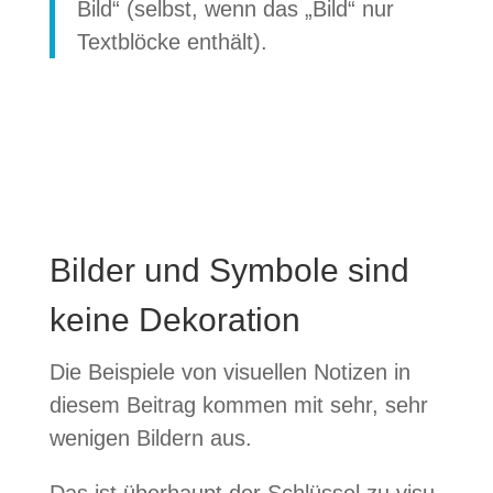
Bild“ (selbst, wenn das „Bild“ nur
Text­blö­cke enthält).
Bilder und Symbole sind
keine Dekoration
Die Bei­spiele von visu­el­len Noti­zen in
die­sem Bei­trag kom­men mit sehr, sehr
weni­gen Bil­dern aus.