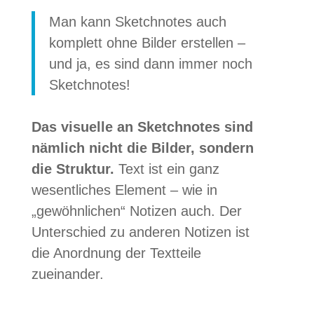
Man kann Sketch­no­tes auch
kom­plett ohne Bil­der erstel­len –
und ja, es sind dann immer noch
Sketchnotes!
Das visu­elle an Sketch­no­tes sind
näm­lich nicht die Bil­der, son­dern
die Struk­tur.
Text ist ein ganz
wesent­li­ches Ele­ment – wie in
„gewöhn­li­chen“ Noti­zen auch. Der
Unter­schied zu ande­ren Noti­zen ist
die Anord­nung der Text­teile
zueinander.