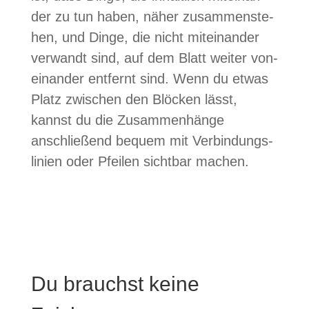
der zu tun haben, näher zusam­men­ste­
hen, und Dinge, die nicht mit­ein­an­der
ver­wandt sind, auf dem Blatt wei­ter von­
ein­an­der ent­fernt sind. Wenn du etwas
Platz zwi­schen den Blö­cken lässt,
kannst du die Zusam­men­hänge
anschlie­ßend bequem mit Ver­bin­dungs­
li­nien oder Pfei­len sicht­bar machen.
Du brauchst keine