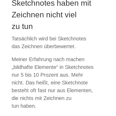
Sketchnotes haben mit
Zeichnen nicht viel
zu tun
Tat­säch­lich wird bei Sketch­no­tes
das Zeich­nen überbewertet.
Mei­ner Erfah­rung nach machen
„bild­hafte Ele­mente“ in Sketch­no­tes
nur 5 bis 10 Pro­zent aus. Mehr
nicht. Das heißt, eine Sketch­note
besteht oft fast nur aus Ele­men­ten,
die nichts mit Zeich­nen zu
tun haben.