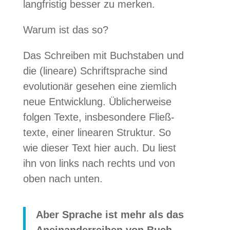
lang­fris­tig bes­ser zu merken.
Warum ist das so?
Das Schrei­ben mit Buch­sta­ben und
die (lineare) Schrift­spra­che sind
evo­lu­tio­när gese­hen eine ziem­lich
neue Ent­wick­lung.
Übli­cher­weise
fol­gen Texte, ins­be­son­dere Fließ­
texte, einer linea­ren Struk­tur. So
wie die­ser Text hier auch. Du liest
ihn von links nach rechts und von
oben nach unten.
Aber Spra­che ist mehr als das
Anein­an­der­rei­hen von Buch­