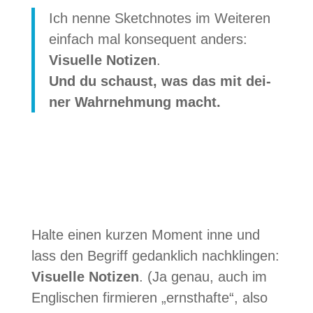
Ich nenne Sketch­no­tes im Wei­te­ren
ein­fach mal kon­se­quent anders:
Visu­elle Noti­zen
.
Und du schaust, was das mit dei­
ner Wahr­neh­mung macht.
Halte einen kur­zen Moment inne und
lass den Begriff gedank­lich nach­klin­gen:
Visu­elle Noti­zen
. (Ja genau, auch im
Eng­li­schen fir­mie­ren „ernst­hafte“, also