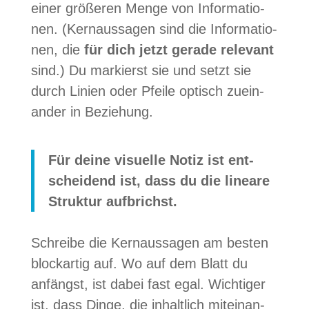
einer grö­ße­ren Menge von Infor­ma­tio­
nen. (Kern­aus­sa­gen sind die Infor­ma­tio­
nen, die
für dich jetzt gerade rele­vant
sind.) Du mar­kierst sie und setzt sie
durch Linien oder Pfeile optisch zuein­
an­der in Beziehung.
Für deine visu­elle Notiz ist ent­
schei­dend ist, dass du die lineare
Struk­tur aufbrichst.
Schreibe die Kern­aus­sa­gen am bes­ten
block­ar­tig auf. Wo auf dem Blatt du
anfängst, ist dabei fast egal. Wich­ti­ger
ist, dass Dinge, die inhalt­lich mit­ein­an­