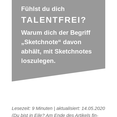
Fühlst du dich
TALENTFREI?
Warum dich der Begriff
„Sketch­note“ davon
abhält, mit Sketch­no­tes
loszulegen.
Lese­zeit: 9 Minu­ten | aktua­li­siert: 14.05.2020
(Du bist in Eile? Am Ende des Arti­kels fin­