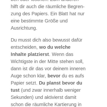
hilft dir auch die räum­li­che Begren­
zung des Papiers. Ein Blatt hat nur
eine bestimmte Größe und
Ausrichtung.
Du musst dich also bewusst dafür
ent­schei­den,
wo du wel­che
Inhalte plat­zierst
. Wenn das
Wich­tigste in der Mitte ste­hen soll,
dann ist dir das vor dei­nem inne­ren
Auge schon klar,
bevor
du es aufs
Papier setzt.
Du planst bevor du
tust
(und zwar inner­halb weni­ger
Sekun­den) und akti­vierst damit
schon die räum­li­che Kar­tie­rung in