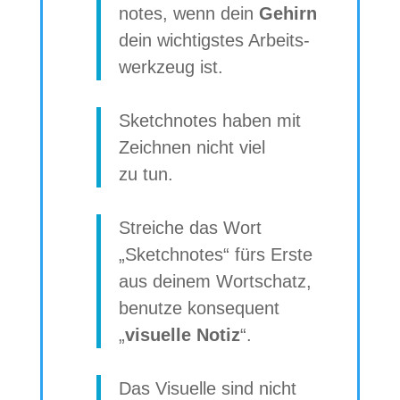
no­tes, wenn dein
Gehirn
dein wich­tigs­tes Arbeits­
werk­zeug ist.
Sketch­no­tes haben mit
Zeich­nen nicht viel
zu tun.
Str
eiche das Wort
„Sketch­no­tes“ fürs Erste
aus dei­nem Wort­schatz,
benutze kon­se­quent
„
visu­elle Notiz
“.
Das Visu­elle sind nicht