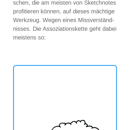
schen, die am meis­ten von Sketch­no­tes
pro­fi­tie­ren kön­nen, auf die­ses mäch­tige
Werk­zeug. Wegen eines Miss­ver­ständ­
nis­ses.
Die Asso­zia­ti­ons­kette geht dabei
meis­tens so: