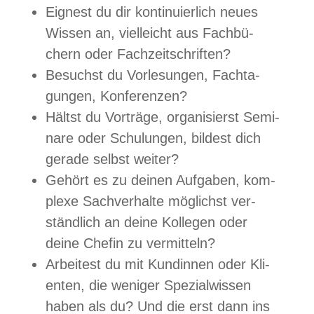
Eig­nest du dir kon­ti­nu­ier­lich neues
Wis­sen an, viel­leicht aus Fach­bü­
chern oder Fachzeitschriften?
Besuchst du Vor­le­sun­gen, Fach­ta­
gun­gen, Konferenzen?
Hältst du Vor­träge, orga­ni­sierst Semi­
nare oder Schu­lun­gen, bil­dest dich
gerade selbst weiter?
Gehört es zu dei­nen Auf­ga­ben, kom­
plexe Sach­ver­halte mög­lichst ver­
ständ­lich an deine Kol­le­gen oder
deine Che­fin zu vermitteln?
Arbei­test du mit Kun­din­nen oder Kli­
en­ten, die weni­ger Spe­zi­al­wis­sen
haben als du? Und die erst dann ins