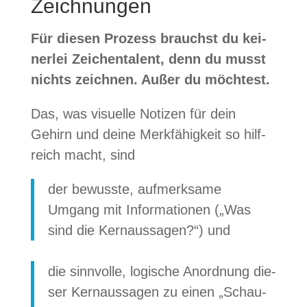
Zeichnungen
Für die­sen Pro­zess brauchst du kei­
ner­lei Zei­chen­ta­lent, denn du musst
nichts zeich­nen. Außer du möchtest.
Das, was visu­elle Noti­zen für dein
Gehirn und deine Merk­fä­hig­keit so hilf­
reich macht, sind
der bewusste, auf­merk­same
Umgang mit Infor­ma­tio­nen („Was
sind die Kern­aus­sa­gen?“) und
die sinn­volle, logi­sche Anord­nung die­
ser Kern­aus­sa­gen zu einen „Schau-