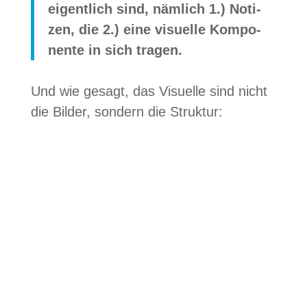
eigent­lich sind, näm­lich
1.) Noti­
zen, die 2.) eine visu­elle Kom­po­
nente in sich tragen.
Und wie gesagt, das Visu­elle sind nicht
die Bil­der, son­dern die Struktur: