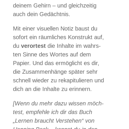
dei­nem Gehirn – und gleich­zei­tig
auch dein Gedächtnis.
Mit einer visu­el­len Notiz baust du
sofort ein räum­li­ches Kon­strukt auf,
du
ver­or­test
die Inhalte im wahrs­
ten Sinne des Wor­tes auf dem
Papier. Und das ermög­licht es dir,
die Zusam­men­hänge spä­ter sehr
schnell wie­der zu reka­pi­tu­lie­ren und
dich an die Inhalte zu erinnern.
[Wenn du mehr dazu wis­sen möch­
test, emp­fehle ich dir das Buch
„Ler­nen braucht Ver­ste­hen“ von