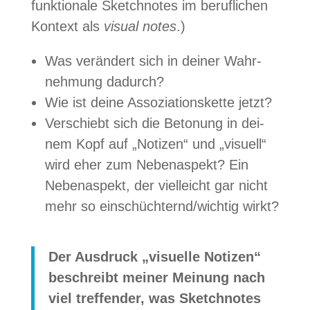
funk­tio­nale Sketch­no­tes im beruf­li­chen
Kon­text als
visual notes
.)
Was ver­än­dert sich in dei­ner Wahr­
neh­mung dadurch?
Wie ist deine Asso­zia­ti­ons­kette jetzt?
Ver­schiebt sich die Beto­nung in dei­
nem Kopf auf „Noti­zen“ und „visu­ell“
wird eher zum Neben­aspekt? Ein
Neben­aspekt, der viel­leicht gar nicht
mehr so einschüchternd/​wichtig wirkt?
Der Aus­druck „visu­elle Noti­zen“
beschreibt mei­ner Mei­nung nach
viel tref­fen­der, was Sketch­no­tes