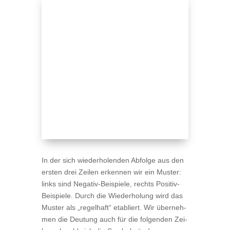
In der sich wie­der­ho­len­den Abfolge aus den
ers­ten drei Zei­len erken­nen wir ein Mus­ter:
links sind Nega­tiv-Bei­spiele, rechts Posi­tiv-
Bei­spiele. Durch die Wie­der­ho­lung wird das
Mus­ter als „regel­haft“ eta­bliert. Wir über­neh­
men die Deu­tung auch für die fol­gen­den Zei­