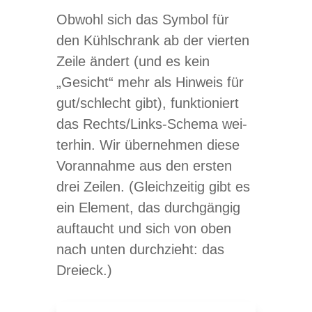
Obwohl sich das Sym­bol für
den Kühl­schrank ab der vier­ten
Zeile ändert (und es kein
„Gesicht“ mehr als Hin­weis für
gut/​schlecht gibt), funk­tio­niert
das Rechts/­Links-Schema wei­
ter­hin. Wir über­neh­men diese
Vor­an­nahme aus den ers­ten
drei Zei­len. (Gleich­zei­tig gibt es
ein Ele­ment, das durch­gän­gig
auf­taucht und sich von oben
nach unten durch­zieht: das
Dreieck.)