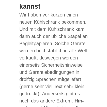
kannst
Wir haben vor kur­zen einen
neuen Kühl­schrank bekom­men.
Und mit dem Kühl­schrank kam
dann auch der übli­che Sta­pel an
Begleit­pa­pie­ren. Sol­che Geräte
wer­den buch­stäb­lich in alle Welt
ver­kauft, des­we­gen wer­den
einer­seits Sicher­heits­hin­weise
und Garan­tie­be­din­gun­gen in
drölf­zig Spra­chen mit­ge­lie­fert
(gerne sehr viel Text sehr klein­
ge­druckt). Ander­seits gibt es
noch das andere Extrem:
Hin­