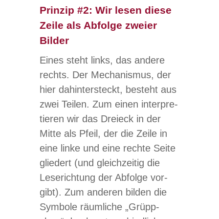
Prinzip #2: Wir lesen diese
Zeile als Abfolge zweier
Bilder
Eines steht links, das andere
rechts. Der Mecha­nis­mus, der
hier dahin­ter­steckt, besteht aus
zwei Tei­len. Zum einen inter­pre­
tie­ren wir das Drei­eck in der
Mitte als Pfeil, der die Zeile in
eine linke und eine rechte Seite
glie­dert (und gleich­zei­tig die
Lese­rich­tung der Abfolge vor­
gibt). Zum ande­ren bil­den die
Sym­bole räum­li­che „Grüpp­