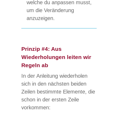
wel­che du anpas­sen musst,
um die Ver­än­de­rung
anzuzeigen.
Prinzip #4:
Aus
Wiederholungen leiten wir
Regeln ab
In der Anlei­tung wie­der­ho­len
sich in den nächs­ten bei­den
Zei­len bestimmte Ele­mente, die
schon in der ers­ten Zeile
vorkommen: