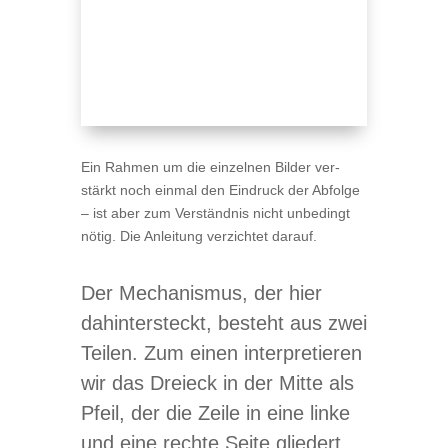
Ein Rah­men um die ein­zel­nen Bil­der ver­
stärkt noch ein­mal den Ein­druck der Abfolge
– ist aber zum Ver­ständ­nis nicht unbe­dingt
nötig. Die Anlei­tung ver­zich­tet darauf.
Der Mecha­nis­mus, der hier
dahin­ter­steckt, besteht aus zwei
Tei­len. Zum einen inter­pre­tie­ren
wir das Drei­eck in der Mitte als
Pfeil, der die Zeile in eine linke
und eine rechte Seite glie­dert