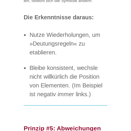
len, obwohl sich die Sym­bole ändern.
Die Erkennt­nisse daraus:
Nutze Wie­der­ho­lun­gen, um
»Deu­tungs­re­geln« zu
etablieren.
Bleibe kon­sis­tent, wechsle
nicht will­kür­lich die Posi­tion
von Ele­men­ten. (Im Bei­spiel
ist nega­tiv
immer
links.)
Prinzip #5:
Abweichungen