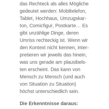
das Recht­eck als alles Mög­li­che
gedeu­tet wer­den: Mobil­te­le­fon,
Tablet, Hoch­haus, Umzugs­kar­
ton, Comic­fi­gur, Post­karte… Es
gibt unzäh­lige Dinge, deren
Umriss recht­eckig ist. Wenn wir
den Kon­text nicht ken­nen, inter­
pre­tie­ren wir jeweils das hin­ein,
was uns gerade am plau­si­bels­
ten erscheint. Das kann von
Mensch zu Mensch (und auch
von Situa­tion zu Situa­tion)
höchst unter­schied­lich sein.
Die Erkennt­nisse daraus: