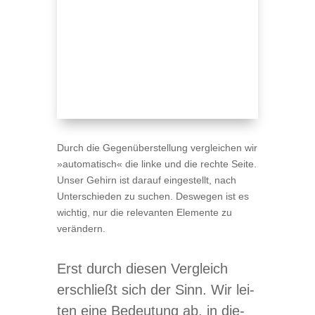
Durch die Gegen­über­stel­lung ver­glei­chen wir
»auto­ma­tisch« die linke und die rechte Seite.
Unser Gehirn ist dar­auf ein­ge­stellt, nach
Unter­schie­den zu suchen. Des­we­gen ist es
wich­tig, nur die rele­van­ten Ele­mente zu
verändern.
Erst durch die­sen Ver­gleich
erschließt sich der Sinn. Wir lei­
ten eine Bedeu­tung ab, in die­