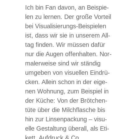
Ich bin Fan davon, an Bei­spie­
len zu ler­nen. Der große Vor­teil
bei Visua­li­sie­rungs-Bei­spie­len
ist, dass wir sie in unse­rem All­
tag fin­den. Wir müs­sen dafür
nur die Augen offen­hal­ten. Nor­
ma­ler­weise sind wir stän­dig
umge­ben von visu­el­len Ein­drü­
cken. Allein schon in der eige­
nen Woh­nung, zum Bei­spiel in
der Küche: Von der Bröt­chen­
tüte über die Milch­fla­sche bis
hin zur Lin­sen­pa­ckung – visu­
elle Gestal­tung über­all, als Eti­
kett, Auf­druck & Co.