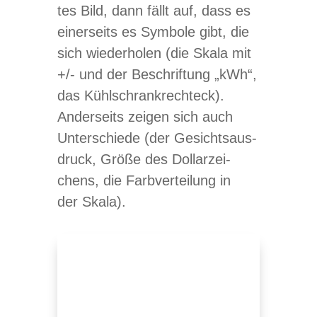
tes Bild, dann fällt auf, dass es
einer­seits es Sym­bole gibt, die
sich wie­der­ho­len (die Skala mit
+/- und der Beschrif­tung „kWh“,
das Kühl­schrank­recht­eck).
Ander­seits zei­gen sich auch
Unter­schiede (der Gesichts­aus­
druck, Größe des Dol­lar­zei­
chens, die Farb­ver­tei­lung in
der Skala).