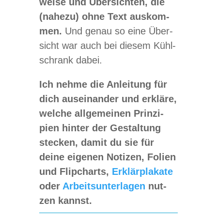
weise und Über­sich­ten, die
(nahezu) ohne Text aus­kom­
men.
Und genau so eine Über­
sicht war auch bei die­sem Kühl­
schrank dabei.
Ich nehme die Anlei­tung für
dich aus­ein­an­der und erkläre,
wel­che all­ge­mei­nen Prin­zi­
pien hin­ter der Gestal­tung
ste­cken, damit du sie für
deine eige­nen Noti­zen, Folien
und Flip­charts,
Erklär­pla­kate
oder
Arbeits­un­ter­la­gen
nut­
zen kannst.