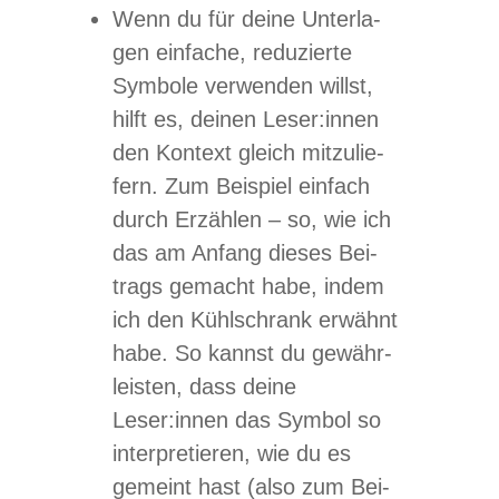
Wenn du für deine Unter­la­
gen ein­fa­che, redu­zierte
Sym­bole ver­wen­den willst,
hilft es, dei­nen Leser:innen
den Kon­text gleich mit­zu­lie­
fern. Zum Bei­spiel ein­fach
durch Erzäh­len – so, wie ich
das am Anfang die­ses Bei­
trags gemacht habe, indem
ich den Kühl­schrank erwähnt
habe. So kannst du gewähr­
leis­ten, dass deine
Leser:innen das Sym­bol so
inter­pre­tie­ren, wie du es
gemeint hast (also zum Bei­