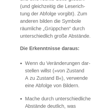
(und gleich­zei­tig die Lese­rich­
tung der Abfolge vor­gibt). Zum
ande­ren bil­den die Sym­bole
räum­li­che „Grüpp­chen“ durch
unter­schied­lich große Abstände.
Die Erkennt­nisse daraus:
Wenn du Ver­än­de­run­gen dar­
stel­len willst (»von Zustand
A zu Zustand B«), ver­wende
eine Abfolge von Bildern.
Mache durch unter­schied­li­che
Abstände deut­lich, was