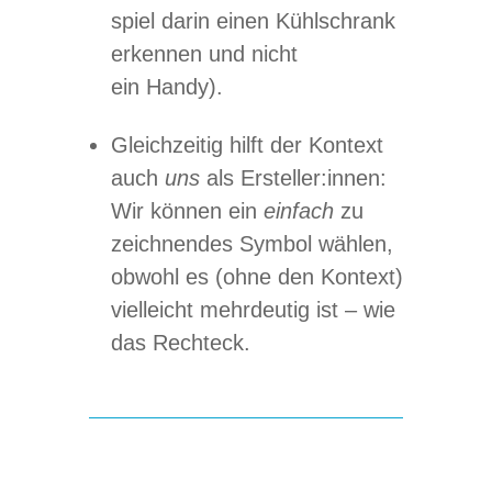
spiel darin einen Kühl­schrank
erken­nen und nicht
ein Handy).
Gleich­zei­tig hilft der Kon­text
auch
uns
als Ersteller:innen:
Wir kön­nen ein
ein­fach
zu
zeich­nen­des Sym­bol wäh­len,
obwohl es (ohne den Kon­text)
viel­leicht mehr­deu­tig ist – wie
das Rechteck.