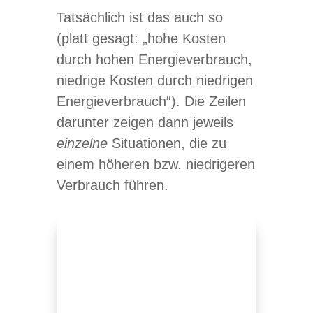
Tat­säch­lich ist das auch so
(platt gesagt: „hohe Kos­ten
durch hohen Ener­gie­ver­brauch,
nied­rige Kos­ten durch nied­ri­gen
Ener­gie­ver­brauch“). Die Zei­len
dar­un­ter zei­gen dann jeweils
ein­zelne
Situa­tio­nen, die zu
einem höhe­ren bzw. nied­ri­ge­ren
Ver­brauch führen.