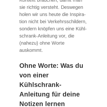
sie rich­tig ver­steht. Des­we­gen
holen wir uns heute die Inspi­ra­
tion nicht bei Ver­kehrs­schil­dern,
son­dern knöp­fen uns eine Kühl­
schrank-Anlei­tung vor, die
(nahezu) ohne Worte
auskommt.
Ohne Worte: Was du
von einer
Kühlschrank-
Anleitung für deine
Notizen lernen