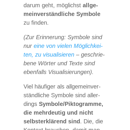
darum geht, mög­lichst
all­ge­
mein­ver­ständ­li­che
Sym­bole
zu finden.
(Zur Erin­ne­rung: Sym­bole sind
nur
eine von vie­len Mög­lich­kei­
ten, zu visua­li­sie­ren
– geschrie­
bene Wör­ter und Texte sind
eben­falls Visualisierungen).
Viel häu­fi­ger als all­ge­mein­ver­
ständ­li­che Sym­bole sind aller­
dings
Symbole/​Piktogramme,
die mehr­deu­tig und nicht
selbst­er­klä­rend sind
. Die, die
Kon­text brau­chen, damit man