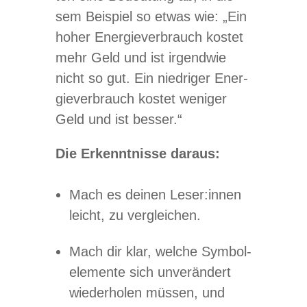
sem Bei­spiel so etwas wie: „Ein
hoher Ener­gie­ver­brauch kos­tet
mehr Geld und ist irgend­wie
nicht so gut. Ein nied­ri­ger Ener­
gie­ver­brauch kos­tet weni­ger
Geld und ist besser.“
Die Erkennt­nisse daraus:
Mach es dei­nen Leser:innen
leicht, zu vergleichen.
Mach dir klar, wel­che Sym­bol­
ele­mente sich unver­än­dert
wie­der­ho­len müs­sen, und