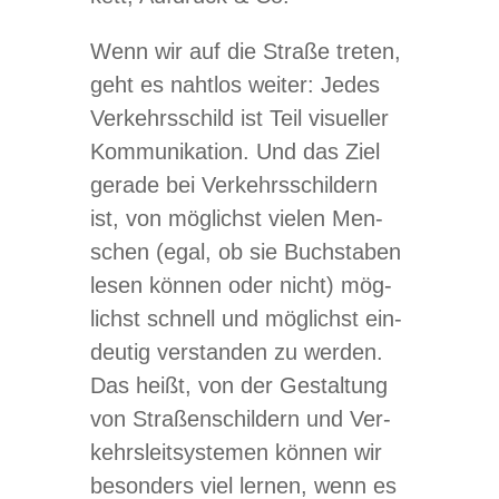
Wenn wir auf die Straße tre­ten,
geht es naht­los wei­ter: Jedes
Ver­kehrs­schild ist Teil visu­el­ler
Kom­mu­ni­ka­tion. Und das Ziel
gerade bei Ver­kehrs­schil­dern
ist, von mög­lichst vie­len Men­
schen (egal, ob sie Buch­sta­ben
lesen kön­nen oder nicht) mög­
lichst schnell und mög­lichst ein­
deu­tig ver­stan­den zu wer­den.
Das heißt, von der Gestal­tung
von Stra­ßen­schil­dern und Ver­
kehrs­leit­sys­te­men kön­nen wir
beson­ders viel ler­nen, wenn es