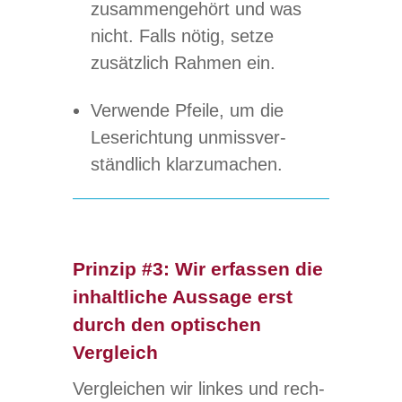
zusam­men­ge­hört und was
nicht. Falls nötig, setze
zusätz­lich Rah­men ein.
Ver­wende Pfeile, um die
Lese­rich­tung unmiss­ver­
ständ­lich klarzumachen.
Prinzip #3: Wir
erfassen
die
inhaltliche Aussage erst
durch den optischen
Vergleich
Ver­glei­chen wir lin­kes und rech­