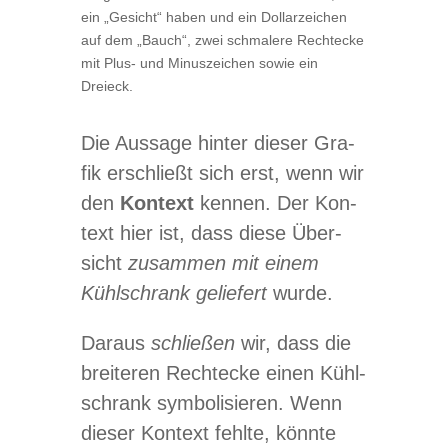
ein „Gesicht“ haben und ein Dol­lar­zei­chen
auf dem „Bauch“, zwei schma­lere Recht­ecke
mit Plus- und Minus­zei­chen sowie ein
Dreieck.
Die Aus­sage hin­ter die­ser Gra­
fik erschließt sich erst, wenn wir
den
Kon­text
ken­nen. Der Kon­
text hier ist, dass diese Über­
sicht
zusam­men mit einem
Kühl­schrank gelie­fert
wurde.
Dar­aus
schlie­ßen
wir, dass die
brei­te­ren Recht­ecke einen Kühl­
schrank sym­bo­li­sie­ren. Wenn
die­ser Kon­text fehlte, könnte