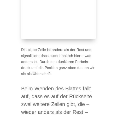
Die blaue Zeile ist anders als der Rest und
signa­li­siert, dass auch inhalt­lich hier etwas
anders ist. Durch den dunk­le­ren Farb­ein­
druck und die Posi­tion ganz oben deu­ten wir
sie als Überschrift.
Beim Wen­den des Blat­tes fällt
auf, dass es auf der Rück­seite
zwei wei­tere Zei­len gibt, die –
wie­der anders als der Rest –