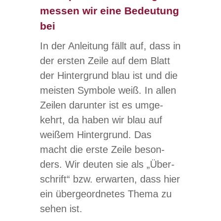
messen wir eine Bedeutung
bei
In der Anlei­tung fällt auf, dass in
der ers­ten Zeile auf dem Blatt
der Hin­ter­grund blau ist und die
meis­ten Sym­bole weiß. In allen
Zei­len dar­un­ter ist es umge­
kehrt, da haben wir blau auf
wei­ßem Hin­ter­grund. Das
macht die erste Zeile beson­
ders. Wir deu­ten sie als „Über­
schrift“ bzw. erwar­ten, dass hier
ein über­ge­ord­ne­tes Thema zu
sehen ist.