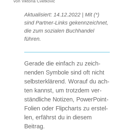
von
Viktoria Cvetković
Aktua­li­siert: 14.12.2022 | Mit (*)
sind Part­ner-Links gekenn­zeich­net,
die zum sozia­len Buch­han­del
führen.
Gerade die ein­fach zu zeich­
nen­den Sym­bole sind oft nicht
selbst­er­klä­rend. Wor­auf du ach­
ten kannst, um trotz­dem ver­
ständ­li­che Noti­zen, Power­Point-
Folien oder Flip­charts zu erstel­
len, erfährst du in die­sem
Beitrag.