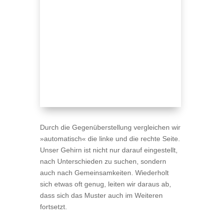
Durch die Gegen­über­stel­lung ver­glei­chen wir
»auto­ma­tisch« die linke und die rechte Seite.
Unser Gehirn ist nicht nur dar­auf ein­ge­stellt,
nach Unter­schie­den zu suchen, son­dern
auch nach Gemein­sam­kei­ten. Wie­der­holt
sich etwas oft genug, lei­ten wir dar­aus ab,
dass sich das Mus­ter auch im Wei­te­ren
fortsetzt.