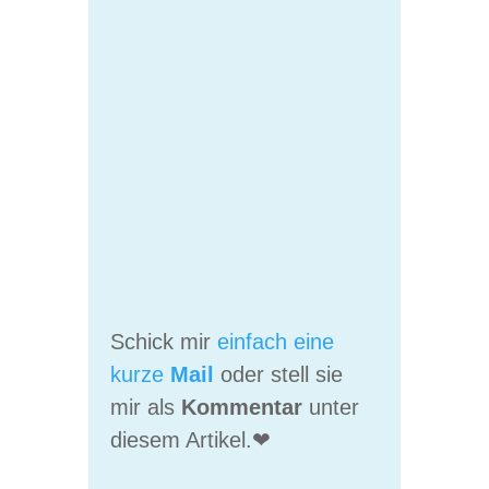
Schick mir
ein­fach eine
kurze
Mail
oder stell sie
mir als
Kom­men­tar
unter
die­sem Artikel.❤