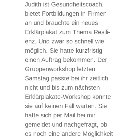
Judith ist Gesund­heits­coach,
bie­tet Fort­bil­dun­gen in Fir­men
an und brauchte ein neues
Erklär­pla­kat zum Thema Resi­li­
enz. Und zwar so schnell wie
mög­lich. Sie hatte kurz­fris­tig
einen Auf­trag bekom­men. Der
Grup­pen­work­shop letz­ten
Sams­tag passte bei ihr zeit­lich
nicht und bis zum nächs­ten
Erklär­pla­kate-Work­shop konnte
sie auf kei­nen Fall war­ten. Sie
hatte sich per Mail bei mir
gemel­det und nach­ge­fragt, ob
es noch eine andere Mög­lich­keit