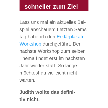
schneller zum Ziel
Lass uns mal ein aktu­el­les Bei­
spiel anschauen: Letz­ten Sams­
tag habe ich den
Erklär­pla­kate-
Work­shop
durch­ge­führt. Der
nächste Work­shop zum sel­ben
Thema fin­det erst im nächs­ten
Jahr wie­der statt. So lange
möch­test du viel­leicht nicht
warten.
Judith wollte das defi­ni­
tiv nicht.