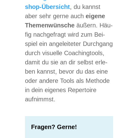
shop-Über­sicht
, du kannst
aber sehr gerne auch
eigene
The­men­wün­sche
äußern. Häu­
fig nach­ge­fragt wird zum Bei­
spiel ein ange­lei­te­ter Durch­gang
durch visu­elle Coa­ching­tools,
damit du sie an dir selbst erle­
ben kannst, bevor du das eine
oder andere Tools als Methode
in dein eige­nes Reper­toire
aufnimmst.
Fra­gen? Gerne!