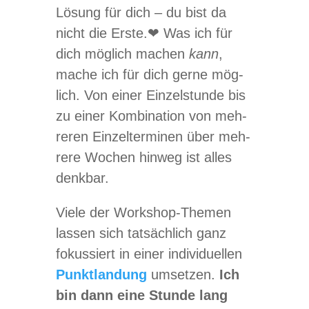
Lösung für dich – du bist da
nicht die Erste.❤ Was ich für
dich mög­lich machen
kann
,
mache ich für dich gerne mög­
lich. Von einer Ein­zel­stunde bis
zu einer Kom­bi­na­tion von meh­
re­ren Ein­zel­ter­mi­nen über meh­
rere Wochen hin­weg ist alles
denkbar.
Viele der Work­shop-The­men
las­sen sich tat­säch­lich ganz
fokus­siert in einer indi­vi­du­el­len
Punkt­lan­dung
umset­zen.
Ich
bin dann eine Stunde lang