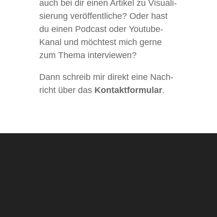
auch bei dir einen Arti­kel zu Visua­li­
sie­rung ver­öf­fent­li­che? Oder hast
du einen Pod­cast oder You­­tube-
Kanal und möch­test mich gerne
zum Thema interviewen?
Dann schreib mir direkt eine Nach­
richt über das
Kon­takt­for­mu­lar
.