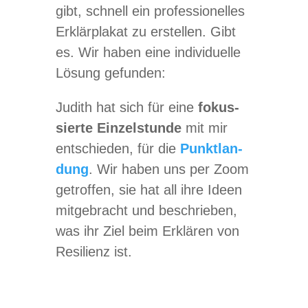
gibt, schnell ein pro­fes­sio­nel­les
Erklär­pla­kat zu erstel­len. Gibt
es. Wir haben eine indi­vi­du­elle
Lösung gefunden:
Judith hat sich für eine
fokus­
sierte Ein­zel­stunde
mit mir
ent­schie­den, für die
Punkt­lan­
dung
. Wir haben uns per Zoom
getrof­fen, sie hat all ihre Ideen
mit­ge­bracht und beschrie­ben,
was ihr Ziel beim Erklä­ren von
Resi­li­enz ist.