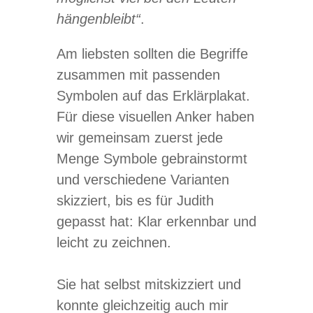
hän­gen­bleibt“
.
Am liebs­ten soll­ten die Begriffe
zusam­men mit pas­sen­den
Sym­bo­len auf das Erklär­pla­kat.
Für diese visu­el­len Anker haben
wir gemein­sam zuerst jede
Menge Sym­bole gebrain­stormt
und ver­schie­dene Vari­an­ten
skiz­ziert, bis es für Judith
gepasst hat: Klar erkenn­bar und
leicht zu zeichnen.
Sie hat selbst mit­skiz­ziert und
konnte gleich­zei­tig auch mir