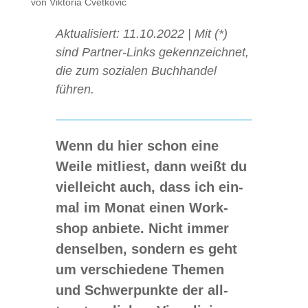
von
Viktoria Cvetković
Aktua­li­siert: 11.10.2022 | Mit (*)
sind Part­ner-Links gekenn­zeich­net,
die zum sozia­len Buch­han­del
führen.
Wenn du hier schon eine
Weile mit­liest, dann weißt du
viel­leicht auch, dass ich ein­
mal im Monat einen Work­
shop anbiete. Nicht immer
den­sel­ben, son­dern es geht
um ver­schie­dene The­men
und Schwer­punkte der all­