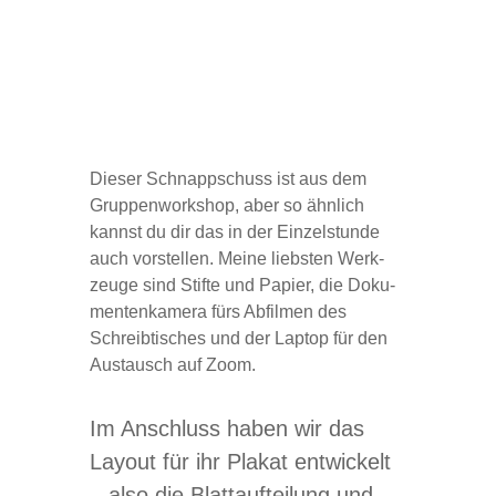
Die­ser Schnapp­schuss ist aus dem
Grup­pen­work­shop, aber so ähn­lich
kannst du dir das in der Ein­zel­stunde
auch vor­stel­len. Meine liebs­ten Werk­
zeuge sind Stifte und Papier, die Doku­
men­ten­ka­mera fürs Abfil­men des
Schreib­ti­sches und der Lap­top für den
Aus­tausch auf Zoom.
Im Anschluss haben wir das
Lay­out für ihr Pla­kat ent­wi­ckelt
– also die Blatt­auf­tei­lung und