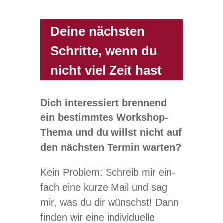
Deine nächsten
Schritte, wenn du
nicht viel Zeit hast
Dich inter­es­siert bren­nend
ein bestimm­tes Work­shop-
Thema und du willst nicht auf
den nächs­ten Ter­min warten?
Kein Pro­blem: Schreib mir ein­
fach eine kurze Mail und sag
mir, was du dir wünschst! Dann
fin­den wir eine indi­vi­du­elle