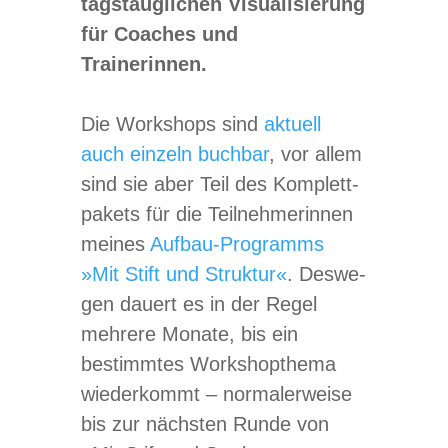
tags­taug­li­chen Visua­li­sie­rung
für Coa­ches und
Trainerinnen.
Die Work­shops sind
aktu­ell
auch ein­zeln buch­bar
, vor allem
sind sie aber Teil des Kom­plett­
pa­kets für die Teil­neh­me­rin­nen
mei­nes
Auf­bau-Pro­gramms
»Mit Stift und Struk­tur«
. Des­we­
gen dau­ert es in der Regel
meh­rere Monate, bis ein
bestimm­tes Work­shop­thema
wie­der­kommt – nor­ma­ler­weise
bis zur nächs­ten Runde von