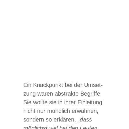
Ein Knack­punkt bei der Umset­
zung waren abs­trakte Begriffe.
Sie wollte sie in ihrer Ein­lei­tung
nicht nur münd­lich erwäh­nen,
son­dern so erklä­ren,
„dass
mög­lichst viel bei den Leu­ten