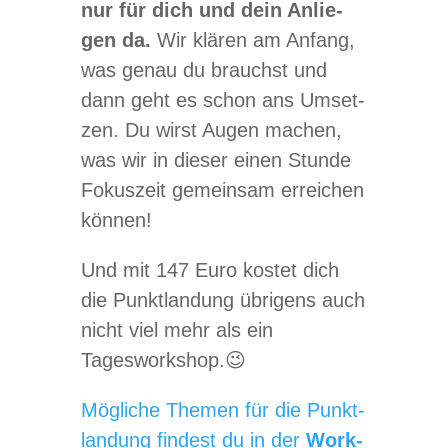
nur für dich und dein Anlie­
gen da.
Wir klä­ren am Anfang,
was genau du brauchst und
dann geht es schon ans Umset­
zen. Du wirst Augen machen,
was wir in die­ser einen Stunde
Fokus­zeit gemein­sam errei­chen
können!
Und mit 147 Euro kos­tet dich
die Punkt­lan­dung übri­gens auch
nicht viel mehr als ein
Tagesworkshop.😉
Mög­li­che The­men für die Punkt­
lan­dung fin­dest du in der
Work­