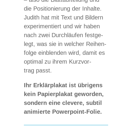
die Posi­tio­nie­rung der Inhalte.
Judith hat mit Text und Bil­dern
expe­ri­men­tiert und wir haben
nach zwei Durch­läu­fen fest­ge­
legt, was sie in wel­cher Rei­hen­
folge ein­blen­den wird, damit es
opti­mal zu ihrem Kurz­vor­
trag passt.
Ihr Erklär­pla­kat ist übri­gens
kein Papier­pla­kat gewor­den,
son­dern eine cle­vere, sub­til
ani­mierte Powerpoint-Folie.